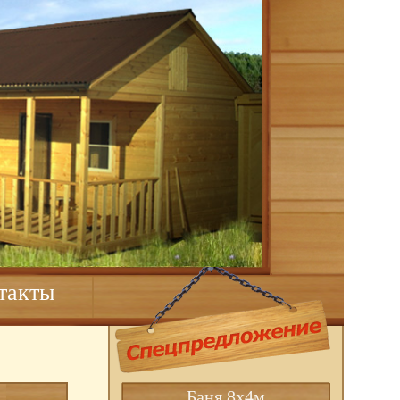
такты
Баня 8х4м