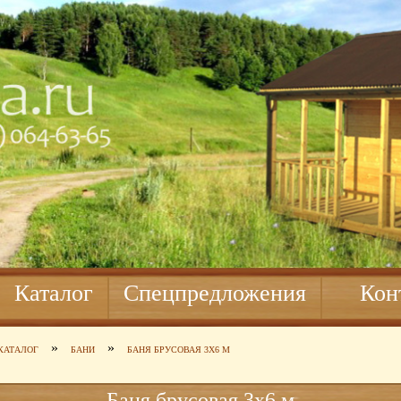
Каталог
Спецпредложения
Кон
»
»
КАТАЛОГ
БАНИ
БАНЯ БРУСОВАЯ 3Х6 М
Баня брусовая 3х6 м