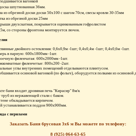
подшивается вагонкой
доска шпутнованная 36мм.
а из обрезной доски доски 50х100 с шагом 70см, свесы кровли 30-35мм
ка из обрезной доски 25мм
рыши двухскатная, покрывается оцинкованным гофролистом
,5м, со стороны фронтона монтируется лючок.
елия
евянные двойного остекления: 0,6х0,9м -1шт; 0,4х0,4м -1шт; 0,4х0,6м -1шт.
верь в парную: 600х1800мм -1шт.
моечную филенчатая: 600х2000мм -1шт.
жкомнатные филенчетые: 800х200 -2шт.
альные углы внутренних помещений отделываются плинтусом.
обшивается осиновой вагонкой (по фольге), оборудуется полками из осиновой 
кте бани входит дровяная печь "Кирасир" 8м/к
 труб из нержавеющей стали с баком.
стене обкладывается кирпичом.
й устанавливается поддон 900х900мм.
нда с перилами
Заказать Баня брусовая 3х6 м Вы можете по телефону:
8 (925) 064-63-65