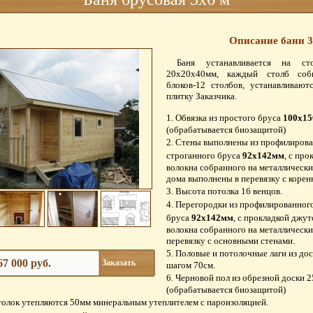
Описание бани 3
Баня устанавливается на с
20х20х40мм, каждый столб соб
блоков-12 столбов, устанавливаю
плитку Заказчика.
Обвязка из простого бруса
100х1
(обрабатывается биозащитой)
Стены выполнены из профилирова
строганного бруса
92х142мм
, с пр
волокна собранного на металлические
дома выполнены в перевязку с коре
Высота потолка 16 венцов.
Перегородки из профилированного
бруса
92х142мм
, с прокладкой джут
волокна собранного на металлические
перевязку с основными стенами.
Половые и потолочные лаги из до
67 000 руб.
Заказать
шагом 70см.
Черновой пол из обрезной доски 2
(обрабатывается биозащитой)
толок утепляются 50мм минеральным утеплителем с пароизоляцией.