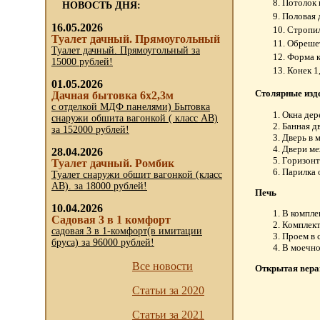
Потолок 
НОВОСТЬ ДНЯ:
Половая 
16.05.2026
Стропил
Туалет дачный. Прямоугольный
Обрешет
Туалет дачный. Прямоугольный за
Форма к
15000 рублей!
Конек 1
01.05.2026
Столярные изд
Дачная бытовка 6х2,3м
с отделкой МДФ панелями) Бытовка
Окна дер
снаружи обшита вагонкой ( класс АВ)
Банная д
за 152000 рублей!
Дверь в 
Двери ме
28.04.2026
Горизонт
Туалет дачный. Ромбик
Парилка 
Туалет снаружи обшит вагонкой (класс
АВ). за 18000 рублей!
Печь
10.04.2026
В компле
Садовая 3 в 1 комфорт
Комплект
садовая 3 в 1-комфорт(в имитации
Проем в 
бруса) за 96000 рублей!
В моечно
Все новости
Открытая вера
Статьи за 2020
Статьи за 2021