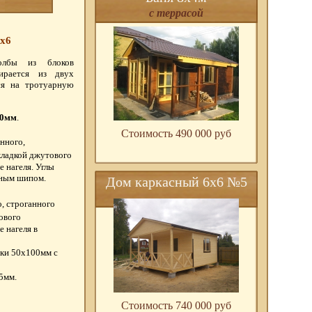
с террасой
х6
толбы из блоков
ирается из двух
тся на тротуарную
50мм
.
Стоимость 490 000 pуб
нного,
окладкой джутового
 нагеля. Углы
нным шипом.
Дом каркасный 6х6 №5
, строганного
ового
 нагеля в
ски 50х100мм с
5мм.
Стоимость 740 000 pуб