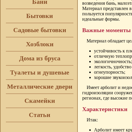
Бани
возведения бань, малоэ
Материал представлен в
пользуется популярност
Бытовки
идеальные формы.
Садовые бытовки
Важные моменты
Материал обладает це
Хозблоки
устойчивость к пл
отличную теплопр
Дома из бруса
экологичночность;
легкость, удобство
Туалеты и душевые
огнеупорность;
хорошие звукоизо
Металлические двери
Имеет арболит и недо
гидроизоляции сооружен
регионах, где высокие п
Скамейки
Характеристики
Статьи
Итак:
Арболит имеет кру