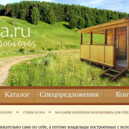
Каталог
Спецпредложения
Кон
»
»
КАТАЛОГ
СТАТЬИ ЗА 2014
№42 КАКИЕ МАТЕРИАЛЫ ИСПОЛЬЗОВАТЬ ДЛЯ ОТД
екательно само по себе, а потому владельцы построенных с исп