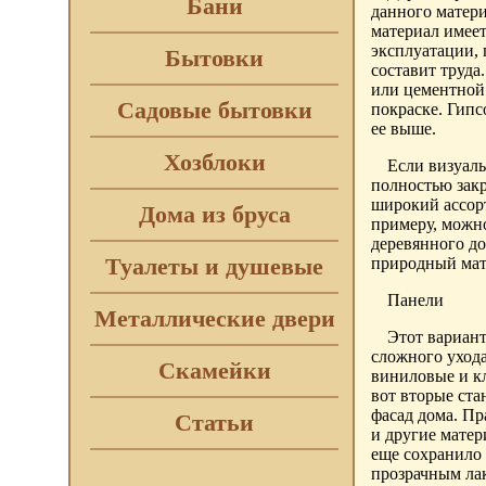
Бани
данного матер
материал имеет
эксплуатации, 
Бытовки
составит труда
или цементной 
Садовые бытовки
покраске. Гипс
ее выше.
Хозблоки
Если визуаль
полностью зак
широкий ассорт
Дома из бруса
примеру, можно
деревянного до
Туалеты и душевые
природный мат
Панели
Металлические двери
Этот вариант
сложного ухода
Скамейки
виниловые и кл
вот вторые ст
фасад дома. Пр
Статьи
и другие матер
еще сохранило 
прозрачным ла