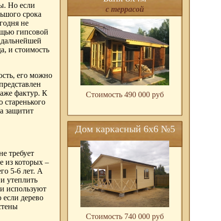
ы. Но если
с террасой
льшого срока
годня не
ощью гипсовой
к дальнейшей
а, и стоимость
ость, его можно
представлен
аже фактур. К
Стоимость 490 000 pуб
о старенького
ка защитит
Дом каркасный 6х6 №5
не требует
е из которых –
о 5-6 лет. А
 и утеплить
ки используют
 если дерево
стены
Стоимость 740 000 pуб