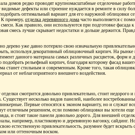
иала домов редко проводят крупномасштабные отделочные работ
 видимые дефекты или строение нуждается в ремонте в силу бо
подобрать оптимальный вариант для его наружной облицовки се
. К примеру,
отделка деревянного дома
часто выполняется с пом
смеси. Как правило, они используются при подготовке фасада 
овая смесь лучше скрывает недостатки и дольше держится. Правд
но дерево уже давно потеряло свою изначальную привлекательн
рыть, используя декоративный облицовочный кирпич. На рынке 
имент данного материала самых различных расцветок, форм и д
 подобрать рельефный кирпич, благодаря которому фасад вашег
ма станет стильным и современным. Кроме того, такая облицов
ериал от неблагоприятного внешнего воздействия.
 отделки смотрится довольно привлекательно, стоит недорого и 
. Существует несколько видов панелей, наиболее востребованны
инкерные. Первые относятся к эконом варианту, но и служат всег
анут отличным решением, если помимо облицовки вы хотели еще
авда, и стоят такие панели довольно дорого. Для внешней отдел
иалы, например, пластиковую и деревянную вагонку, сайдинг. Но
свою естественную привлекательность, разумнее будет вскрыть 
ком или оттеночным воском.