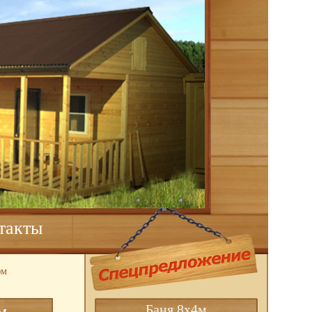
такты
0М
Баня 8х4м
м