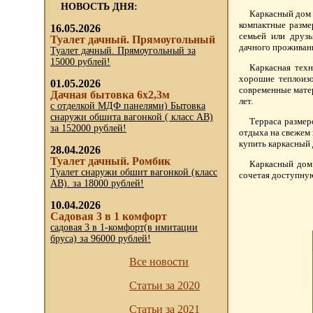
НОВОСТЬ ДНЯ:
Каркасный дом 
компактные разме
16.05.2026
семьей или друзь
Туалет дачный. Прямоугольный
дачного проживан
Туалет дачный. Прямоугольный за
15000 рублей!
Каркасная техн
хорошие теплоизо
01.05.2026
современные мате
Дачная бытовка 6х2,3м
лет.
с отделкой МДФ панелями) Бытовка
снаружи обшита вагонкой ( класс АВ)
Терраса размер
за 152000 рублей!
отдыха на свежем 
купить каркасный 
28.04.2026
Туалет дачный. Ромбик
Каркасный дом 
Туалет снаружи обшит вагонкой (класс
сочетая доступну
АВ). за 18000 рублей!
10.04.2026
Садовая 3 в 1 комфорт
садовая 3 в 1-комфорт(в имитации
бруса) за 96000 рублей!
Все новости
Статьи за 2020
Статьи за 2021