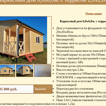
Описание
Каркасный дом 6,0х6,0м. с терра
Дом устанвливается на фундамент из
20х20х40см.
Нижняя обвязка из бруса 100х150мм
биозащитой).
Половые лаги из доски 50х150мм(о
биозащитой).
Черновой пол выполнен из панелей 
Несущий каркас из доски 50х100мм.
Стены с внешней и внутренней сто
вагонкой (класс АВ).
Половая доска шпунтованная 28мм(к
Высота внутри 2,4м.
Стены утепляются 100мм базальтов
ROCKWOOL с пароизоляцией и ветр
Утепление пола и потолка 100мм ми
пароизоляцией.
Перегородки без утепления.
35 000 руб.
Заказать
Входная дверь металлическая (Россия
Двери межкомнатные филёнчатые (2
Окна 1,0х1,2м(пластиковый стеклопак
скатная накрывается ондулином (высота в коньке 1,2м).