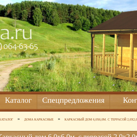
Каталог
Спецпредложения
Кон
»
»
КАТАЛОГ
ДОМА КАРКАСНЫЕ
КАРКАСНЫЙ ДОМ 6,0Х6,0М. С ТЕРРАСОЙ 2,0Х2,
Каркасный дом 6,0х6,0м. с террасой 2,0х2,0