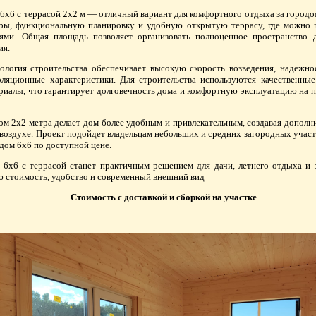
6х6 с террасой 2х2 м — отличный вариант для комфортного отдыха за городо
ры, функциональную планировку и удобную открытую террасу, где можно 
ями. Общая площадь позволяет организовать полноценное пространство 
ия.
ология строительства обеспечивает высокую скорость возведения, надежно
ляционные характеристики. Для строительства используются качественны
риалы, что гарантирует долговечность дома и комфортную эксплуатацию на 
ом 2х2 метра делает дом более удобным и привлекательным, создавая дополн
воздухе. Проект подойдет владельцам небольших и средних загородных участ
дом 6х6 по доступной цене.
6х6 с террасой станет практичным решением для дачи, летнего отдыха и 
ю стоимость, удобство и современный внешний вид
Стоимость с доставкой и сборкой на участке