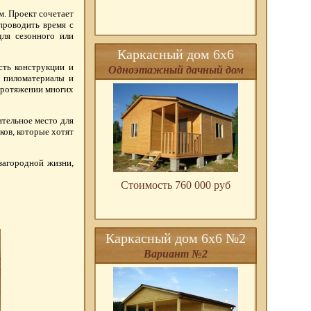
м. Проект сочетает
проводить время с
для сезонного или
Каркасный дом 6х6
сть конструкции и
Одноэтажный дачный дом
е пиломатериалы и
протяжении многих
ительное место для
ков, которые хотят
загородной жизни,
Стоимость 760 000 pуб
Каркасный дом 6х6 №2
Вариант №2