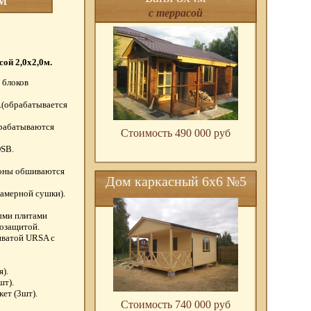
с террасой
сой 2,0х2,0м.
 блоков
.(обрабатывается
брабатываются
Стоимость 490 000 pуб
OSB.
роны обшиваются
Дом каркасный 6х6 №5
амерной сушки).
ыми плитами
озащитой.
нватой URSA с
).
шт).
ет (3шт).
Стоимость 740 000 pуб