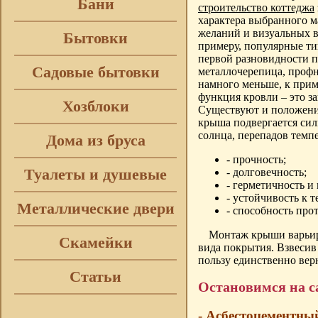
Бани
строительство коттеджа
характера выбранного м
желаний и визуальных в
Бытовки
примеру, популярные тип
первой разновидности п
Садовые бытовки
металлочерепица, профн
намного меньше, к прим
функция кровли – это з
Хозблоки
Существуют и положения
крыша подвергается силь
солнца, перепадов темп
Дома из бруса
- прочность;
Туалеты и душевые
- долговечность;
- герметичность и 
- устойчивость к 
Металлические двери
- способность про
Монтаж крыши варьиру
Скамейки
вида покрытия. Взвесив
пользу единственно вер
Статьи
Остановимся на 
- Асбестоцементны