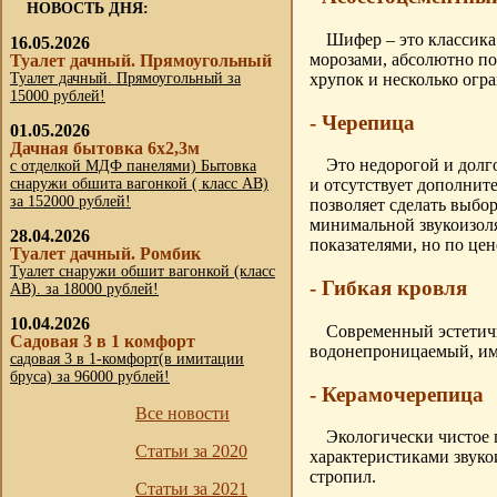
НОВОСТЬ ДНЯ:
Шифер – это классика
16.05.2026
Туалет дачный. Прямоугольный
морозами, абсолютно по
Туалет дачный. Прямоугольный за
хрупок и несколько огра
15000 рублей!
- Черепица
01.05.2026
Дачная бытовка 6х2,3м
Это недорогой и долг
с отделкой МДФ панелями) Бытовка
снаружи обшита вагонкой ( класс АВ)
и отсутствует дополнит
за 152000 рублей!
позволяет сделать выбо
минимальной звукоизол
28.04.2026
показателями, но по цен
Туалет дачный. Ромбик
Туалет снаружи обшит вагонкой (класс
- Гибкая кровля
АВ). за 18000 рублей!
10.04.2026
Современный эстетичн
Садовая 3 в 1 комфорт
водонепроницаемый, име
садовая 3 в 1-комфорт(в имитации
бруса) за 96000 рублей!
- Керамочерепица
Все новости
Экологически чистое 
Статьи за 2020
характеристиками звукои
стропил.
Статьи за 2021