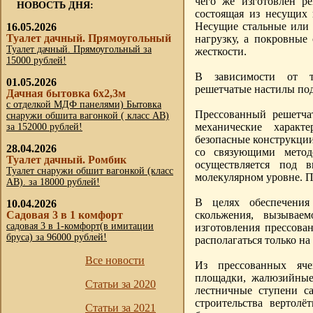
чего же изготовлен р
НОВОСТЬ ДНЯ:
состоящая из несущих 
16.05.2026
Несущие стальные или
Туалет дачный. Прямоугольный
нагрузку, а покровные
Туалет дачный. Прямоугольный за
жесткости.
15000 рублей!
В зависимости от т
01.05.2026
решетчатые настилы под
Дачная бытовка 6х2,3м
с отделкой МДФ панелями) Бытовка
Прессованный решетча
снаружи обшита вагонкой ( класс АВ)
механические характ
за 152000 рублей!
безопасные конструкции
28.04.2026
со связующими метод
Туалет дачный. Ромбик
осуществляется под 
Туалет снаружи обшит вагонкой (класс
молекулярном уровне. П
АВ). за 18000 рублей!
В целях обеспечения
10.04.2026
Садовая 3 в 1 комфорт
скольжения, вызывае
садовая 3 в 1-комфорт(в имитации
изготовления прессова
бруса) за 96000 рублей!
располагаться только н
Все новости
Из прессованных яче
площадки, жалюзийные
Статьи за 2020
лестничные ступени с
строительства вертол
Статьи за 2021