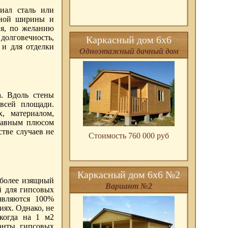
иал сталь или
чной ширины и
ия, по желанию
лговечность,
Каркасный дом 6х6
 и для отделки
Одноэтажный дачный дом
. Вдоль стены
 всей площади.
, материалом,
Главным плюсом
стве случаев не
Стоимость 760 000 pуб
Каркасный дом 6х6 №2
 более изящный
Вариант №2
й для гипсовых
являются 100%
ях. Однако, не
 когда на 1 м2
ианты гипсовых