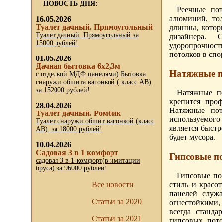
НОВОСТЬ ДНЯ:
Реечные пот
16.05.2026
алюминий, то
Туалет дачный. Прямоугольный
длинны, котор
Туалет дачный. Прямоугольный за
дизайнера. 
15000 рублей!
удоропрочност
потолков в спо
01.05.2026
Дачная бытовка 6х2,3м
Натяжные п
с отделкой МДФ панелями) Бытовка
снаружи обшита вагонкой ( класс АВ)
за 152000 рублей!
Натяжные по
крепится проф
28.04.2026
Натяжные пот
Туалет дачный. Ромбик
используемого
Туалет снаружи обшит вагонкой (класс
является быстр
АВ). за 18000 рублей!
будет мусора.
10.04.2026
Садовая 3 в 1 комфорт
Гипсовые п
садовая 3 в 1-комфорт(в имитации
бруса) за 96000 рублей!
Гипсовые по
стиль и красо
Все новости
панелей служ
Статьи за 2020
огнестойкими,
всегда станда
Статьи за 2021
гипсовых пото