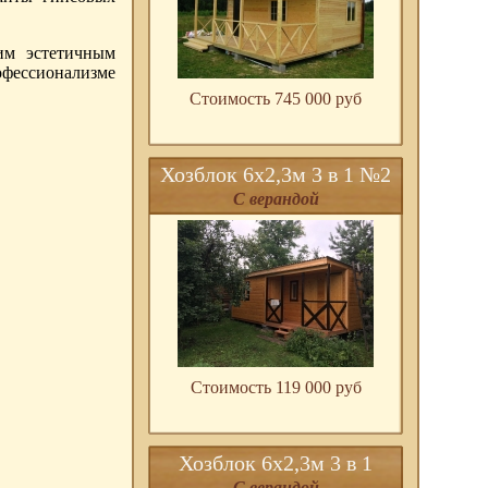
им эстетичным
рофессионализме
Стоимость 745 000 pуб
Хозблок 6х2,3м 3 в 1 №2
С верандой
Стоимость 119 000 pуб
Хозблок 6х2,3м 3 в 1
С верандой