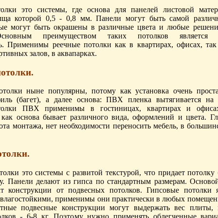
олки это системы, где основа для панелей листовой матер
лща которой 0,5 - 0,8 мм. Панели могут быть самой разли
ые могут быть окрашены в различные цвета и любые решен
Основным преимуществом таких потолков является до
ь. Применимы реечные потолки как в квартирах, офисах, так
ртивных залов, в аквапарках.
отолки.
толки ныне популярны, потому как установка очень проста
иль (багет), а далее основа: ПВХ пленка вытягивается на
олки ПВХ применимы в гостиницах, квартирах и офисах
 как основа бывает различного вида, оформлений и цвета. 
ота монтажа, нет необходимости переносить мебель, в большин
отолки.
толки это системы с развитой текстурой, что придает потолку
ту. Панели делают из гипса по стандартным размерам. Осново
ат конструкции от подвесных потолков. Гипсовые потолки 
 влагостойкими, применимы они практически в любых помещени
ртные подвесные конструкции могут выдержать вес плиты,
лков - 6-8 кг. Поэтому нужно применять облегченные вар