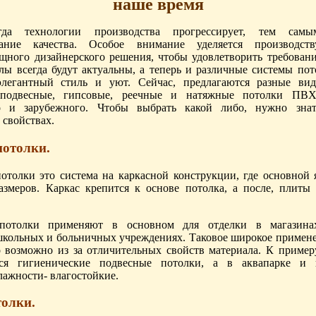
наше время
гда технологии производства прогрессирует, тем самы
вание качества. Особое внимание уделяется производств
щного дизайнерского решения, чтобы удовлетворить требовани
лы всегда будут актуальны, а теперь и различные системы пот
легантный стиль и уют. Сейчас, предлагаются разные ви
 подвесные, гипсовые, реечные и натяжные потолки ПВХ
го и зарубежного. Чтобы выбрать какой либо, нужно зна
 свойствах.
потолки.
отолки это система на каркасной конструкции, где основной 
азмеров. Каркас крепится к основе потолка, а после, плиты
потолки применяют в основном для отделки в магазинах
 школьных и больничных учреждениях. Таковое широкое примен
о возможно из за отличительных свойств материала. К примеру
тся гигиенические подвесные потолки, а в аквапарке и
ажности- влагостойкие.
толки.