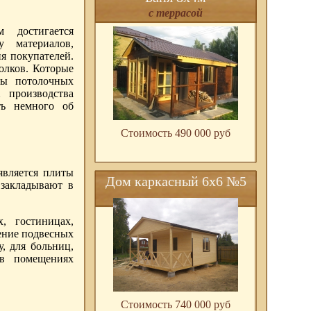
с террасой
м достигается
у материалов,
я покупателей.
олков. Которые
ды потолочных
 производства
ть немного об
Стоимость 490 000 pуб
является плиты
Дом каркасный 6х6 №5
 закладывают в
, гостиницах,
ение подвесных
, для больниц,
 в помещениях
Стоимость 740 000 pуб