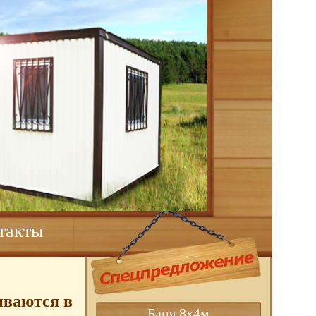
такты
иваются в
Баня 8х4м