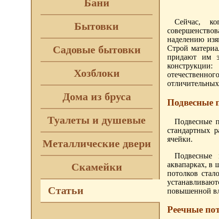
Бани
Сейчас, ко
Бытовки
совершенство
наделению изя
Садовые бытовки
Строй материа
придают им э
конструкции:
Хозблоки
отечественно
отличительных
Дома из бруса
Подвесные 
Туалеты и душевые
Подвесные п
стандартных р
ячейки.
Металлические двери
Подвесные 
аквапарках, в
Скамейки
потолков стал
устанавливаю
Статьи
повышенной вл
Реечные по