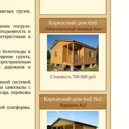
яжелых грузов.
Каркасный дом 6х6
ении погрузо-
Одноэтажный дачный дом
оподъемность и
ктеристикам в
е болотоходы и
ещение грунта,
спространенным
 в дорожном и
Стоимость 760 000 pуб
енной системой
на самосвалы с
сора, перевозка
Каркасный дом 6х6 №2
Вариант №2
ной платформы,