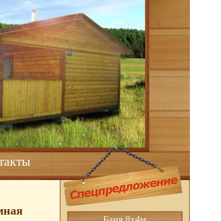
такты
мная
Баня 8х4м