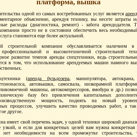
платформа, вышка
оительства одной из самых востребованных услуг является
арен
ементарное объяснение, арендуя технику, вы несете затраты на
ные расходы (диагностика, ремонт) - забота арендодателя. 
компании просто не в состоянии обеспечить весь необходимы
услуга становится еще более актуальной.
й строительной компании обуславливается наличием в 
, профессиональной и высокотехничной строительной те
урное развитие темпов аренды спецтехники, ведь строительны
тся в том, что использование арендуемых машин намного вы
бственных.
цтехники (
аренда бульдозера
, манипулятора, автокрана,
етононасоса, автовышки, самосвала, низкорамной платформ
оливомоечной машины, автокомпрессоров, ямобура и др.) позво
техническую базу без привлечения капитальных дополните
роизводственную мощность, поднять на новый уровен
ных процессов, улучшить качество проводимых работ, а та
ое другое.
на имеет свой перечень задач, у одной техники широкий диапаз
е узкий, и если для конкретных целей вам нужна конкретная
и нет необходимости на всем промежутке строительства,