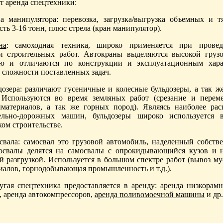
т аренда спецтехники:
а манипулятора: перевозка, загрузка/выгрузка объемных и т
ть 3-16 тонн, плюс стрела (кран манипулятор).
на
: самоходная техника, широко применяется при провед
и строительных работ. Автокраны выделяются высокой груз
ью и отличаются по конструкции и эксплуатационным хара
 сложности поставленных задач.
дозера: различают гусеничные и колесные бульдозеры, а так ж
 Используются во время земляных работ (срезание и перем
материалов, а так же горных пород). Являясь наиболее ра
ельно-дорожных машин, бульдозеры широко используется
ом строительстве.
свала: самосвал это грузовой автомобиль, наделенный собств
мосвалы делятся на самосвалы с опрокидывающийся кузов и 
 разгрузкой. Используется в большом спектре работ (вывоз му
иалов, горнодобывающая промышленность и т.д.).
угая спецтехника предоставляется в аренду: аренда низкорам
, аренда автокомпрессоров,
аренда поливомоечной машины
и др.