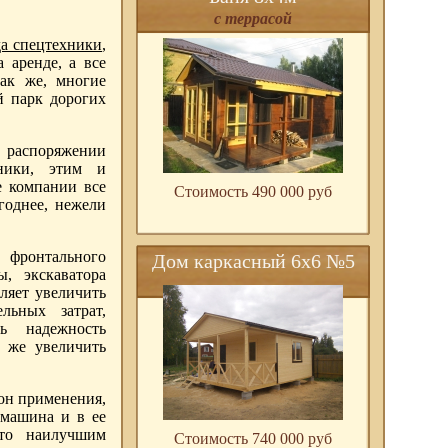
с террасой
да спецтехники
,
 аренде, а все
Так же, многие
й парк дорогих
распоряжении
хники, этим и
е компании все
Стоимость 490 000 pуб
годнее, нежели
 фронтального
Дом каркасный 6х6 №5
ы, экскаватора
ляет увеличить
льных затрат,
ь надежность
к же увеличить
он применения,
 машина и в ее
 то наилучшим
Стоимость 740 000 pуб