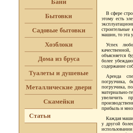
Бани
В сфере стр
Бытовки
этому есть эл
эксплуатацион
Садовые бытовки
строительные 
машин, то эта 
Хозблоки
Успех любо
качественной
объясняется б
Дома из бруса
более убеждаю
содержание со
Туалеты и душевые
Аренда спе
погрузчика, б
Металлические двери
погрузчика, п
материально-
увеличить п
Скамейки
производствен
прибыль и мног
Статьи
Каждая маши
у другой боле
использовани