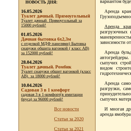
вариантом буде
НОВОСТЬ ДНЯ:
16.05.2026
Аренда кран
Туалет дачный. Прямоугольный
Грузоподъемнос
Туалет дачный. Прямоугольный за
15000 рублей!
Аренда кра
разгрузочных 
01.05.2026
маневренност
Дачная бытовка 6х2,3м
зависимости от
с отделкой МДФ панелями) Бытовка
снаружи обшита вагонкой ( класс АВ)
Аренда буль
за 152000 рублей!
автогрейдеры.
28.04.2026
сыпучих строй
Туалет дачный. Ромбик
видом строит
Туалет снаружи обшит вагонкой (класс
гидротехническ
АВ). за 18000 рублей!
Аренда само
10.04.2026
разгрузки, са
Садовая 3 в 1 комфорт
принудительной
садовая 3 в 1-комфорт(в имитации
сыпучих матер
бруса) за 96000 рублей!
Все новости
И многая др
аренда ямобура
Статьи за 2020
Статьи за 2021