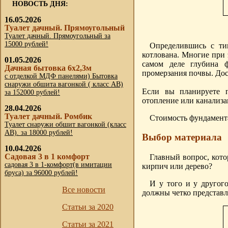
НОВОСТЬ ДНЯ:
16.05.2026
Туалет дачный. Прямоугольный
Туалет дачный. Прямоугольный за
15000 рублей!
Определившись с ти
котлована. Многие при 
01.05.2026
самом деле глубина 
Дачная бытовка 6х2,3м
промерзания почвы. До
с отделкой МДФ панелями) Бытовка
снаружи обшита вагонкой ( класс АВ)
Если вы планируете п
за 152000 рублей!
отопление или канализац
28.04.2026
Туалет дачный. Ромбик
Стоимость фундамента
Туалет снаружи обшит вагонкой (класс
АВ). за 18000 рублей!
Выбор материала
10.04.2026
Садовая 3 в 1 комфорт
Главный вопрос, кото
садовая 3 в 1-комфорт(в имитации
кирпич или дерево?
бруса) за 96000 рублей!
И у того и у другог
Все новости
должны четко представля
Статьи за 2020
Статьи за 2021