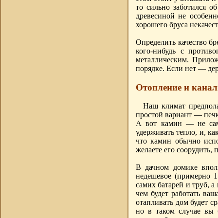
то сильно заботился о
древесиной не особенн
хорошего бруса некачес
Определить качество бр
кого-нибудь с против
металлическим. Прилож
порядке. Если нет — де
Отопление и кана
Наш климат предпола
простой вариант — печк
А вот камин — не сам
удерживать тепло, и, ка
что камин обычно испол
желаете его соорудить,
В дачном домике вполн
недешевое (примерно 1
самих батарей и труб, а
чем будет работать ваш
отапливать дом будет с
но в таком случае вы 